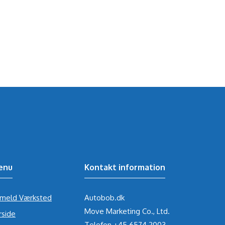
enu
Kontakt information
lmeld Værksted
Autobob.dk
Move Marketing Co., Ltd.
rside
Telefon
+45 6574 2003