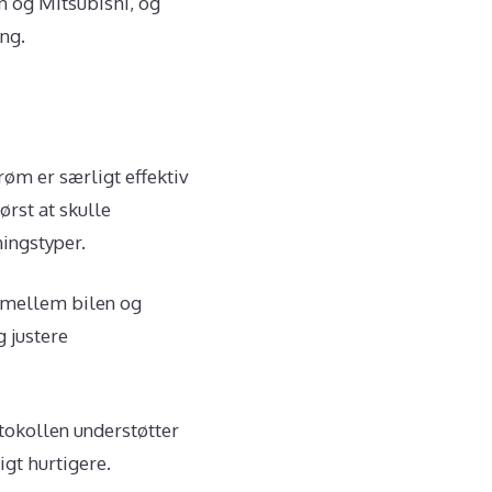
 og Mitsubishi, og
ng.
røm er særligt effektiv
ørst at skulle
ingstyper.
 mellem bilen og
g justere
otokollen understøtter
igt hurtigere.