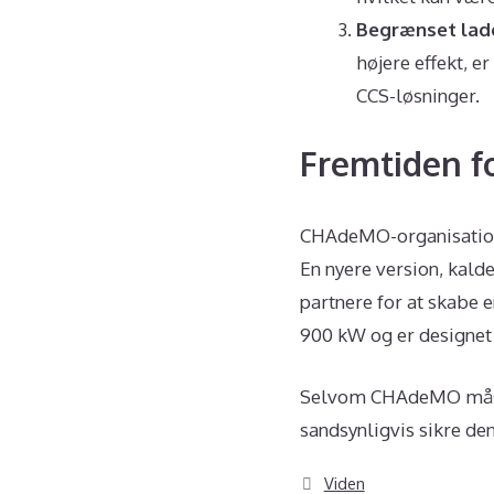
Begrænset lad
højere effekt,
CCS-løsninger.
Fremtiden 
CHAdeMO-organisatione
En nyere version, kald
partnere for at skabe e
900 kW og er designet 
Selvom CHAdeMO måske s
sandsynligvis sikre de
Kategorier
Viden