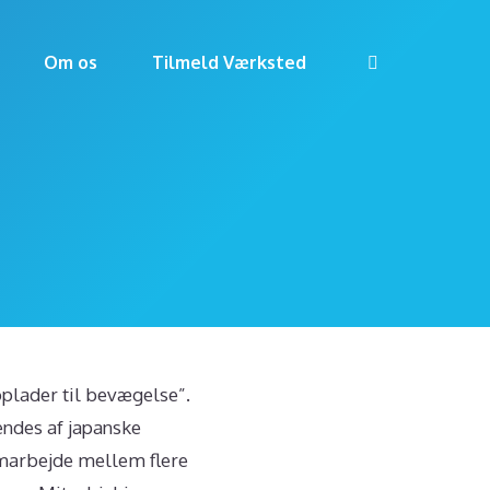
Om os
Tilmeld Værksted
“oplader til bevægelse”.
endes af japanske
amarbejde mellem flere