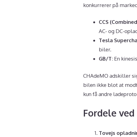
konkurrerer på marked
CCS (Combined
AC- og DC-opladn
Tesla Superch
biler.
GB/T
: En kinesi
CHAdeMO adskiller sig 
bilen ikke blot at mod
kun få andre ladeprotok
Fordele ve
Tovejs opladni