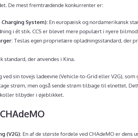
et. De mest fremtrædende konkurrenter er:
 Charging System)
: En europæisk og nordamerikansk sta
ing i ét stik. CCS er blevet mere populært i nyere bilmod
arger
: Teslas egen proprietære opladningsstandard, der p
sk standard, der anvendes i Kina.
ved sin tovejs ladeevne (Vehicle-to-Grid eller V2G), som 
tage strøm, men også sende strøm tilbage til elnettet. Det
oller tilbyder i øjeblikket.
d CHAdeMO
ng (V2G)
: En af de største fordele ved CHAdeMO er dens u