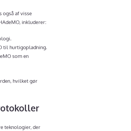
 også af visse
CHAdeMO, inkluderer:
logi.
 til hurtigopladning.
HAdeMO som en
den, hvilket gør
otokoller
e teknologier, der