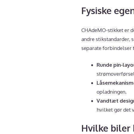
Fysiske ege
CHAdeMO-stikket er des
andre stikstandarder,
separate forbindelser 
Runde pin-layo
strømoverførsel
Låsemekanism
opladningen.
Vandtæt desig
hvilket gør det 
Hvilke bile