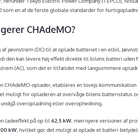
, herunder Tokyo Electric Power Company (TEPCO), Nissan
10 som en af de første globale standarder for hurtigopladni
ngerer CHAdeMO?
f jævnstrøm (DC) til at oplade batteriet i en elbil. Jævnst
di den kan levere høj effekt direkte til bilens batteri uden f
lstrøm (AC), som det er tilfældet med langsommere opladn
es en CHAdeMO-oplader, etableres en tovejs kommunikation
et muligt for opladeren at overvåge bilens batteristatus o
t undgå overopladning eller overophedning.
 ladeeffekt på op til
62,5 kW
, men nyere versioner af pr
400 kW
, hvilket gør det muligt at oplade et batteri betydel