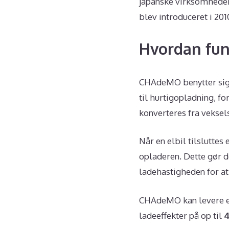
japanske virksomheder
blev introduceret i 20
Hvordan fu
CHAdeMO benytter sig a
til hurtigopladning, for
konverteres fra vekse
Når en elbil tilslutt
opladeren. Dette gør d
ladehastigheden for a
CHAdeMO kan levere en
ladeeffekter på op til