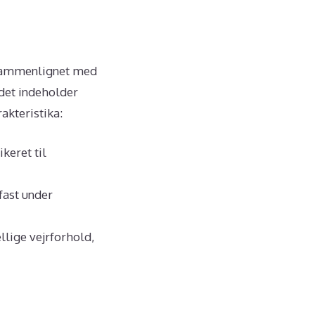
t sammenlignet med
det indeholder
akteristika:
keret til
 fast under
llige vejrforhold,