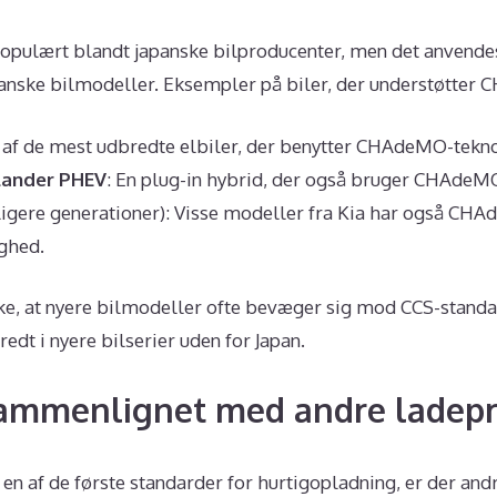
pulært blandt japanske bilproducenter, men det anvendes
nske bilmodeller. Eksempler på biler, der understøtter 
n af de mest udbredte elbiler, der benytter CHAdeMO-tekno
lander PHEV
: En plug-in hybrid, der også bruger CHAdeMO
ligere generationer): Visse modeller fra Kia har også C
ghed.
e, at nyere bilmodeller ofte bevæger sig mod CCS-standar
t i nyere bilserier uden for Japan.
mmenlignet med andre ladepr
af de første standarder for hurtigopladning, er der andr