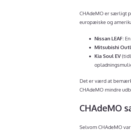
CHAdeMO er særligt po
europæiske og amerika
Nissan LEAF
: E
Mitsubishi Out
Kia Soul EV
(tid
opladningsmuli
Det er værd at bemærk
CHAdeMO mindre udbred
CHAdeMO sa
Selvom CHAdeMO var en 