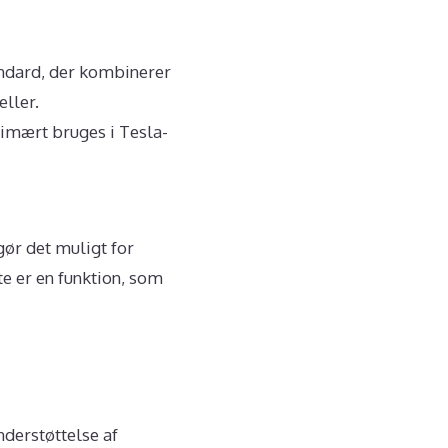
ndard, der kombinerer
eller.
rimært bruges i Tesla-
gør det muligt for
te er en funktion, som
nderstøttelse af