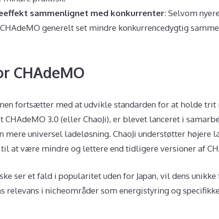
eeffekt sammenlignet med konkurrenter
: Selvom nyere
 er CHAdeMO generelt set mindre konkurrencedygtig samm
for CHAdeMO
n fortsætter med at udvikle standarden for at holde tri
et CHAdeMO 3.0 (eller ChaoJi), er blevet lanceret i samarb
n mere universel ladeløsning. ChaoJi understøtter højere la
til at være mindre og lettere end tidligere versioner af 
er et fald i popularitet uden for Japan, vil dens unikke 
ns relevans i nicheområder som energistyring og specifikk