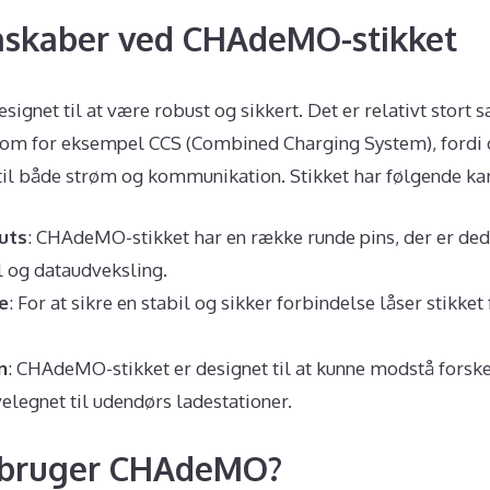
nskaber ved CHAdeMO-stikket
ignet til at være robust og sikkert. Det er relativt stor
 som for eksempel CCS (Combined Charging System), fordi 
til både strøm og kommunikation. Stikket har følgende kar
uts
: CHAdeMO-stikket har en række runde pins, der er dedi
 og dataudveksling.
e
: For at sikre en stabil og sikker forbindelse låser stikket
n
: CHAdeMO-stikket er designet til at kunne modstå forske
velegnet til udendørs ladestationer.
r bruger CHAdeMO?