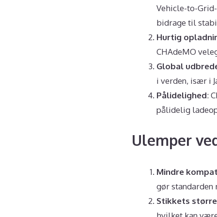
Vehicle-to-Grid
bidrage til stabi
Hurtig opladni
CHAdeMO velegne
Global udbred
i verden, især i
Pålidelighed
: 
pålidelig ladeo
Ulemper v
Mindre kompati
gør standarden 
Stikkets større
hvilket kan vær