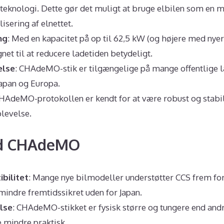
-teknologi. Dette gør det muligt at bruge elbilen som en m
lisering af elnettet.
ng
: Med en kapacitet på op til 62,5 kW (og højere med nyer
t til at reducere ladetiden betydeligt.
else
: CHAdeMO-stik er tilgængelige på mange offentlige 
 Japan og Europa.
CHAdeMO-protokollen er kendt for at være robust og stabil,
plevelse.
ed CHAdeMO
bilitet
: Mange nye bilmodeller understøtter CCS frem f
mindre fremtidssikret uden for Japan.
lse
: CHAdeMO-stikket er fysisk større og tungere end and
e mindre praktisk.