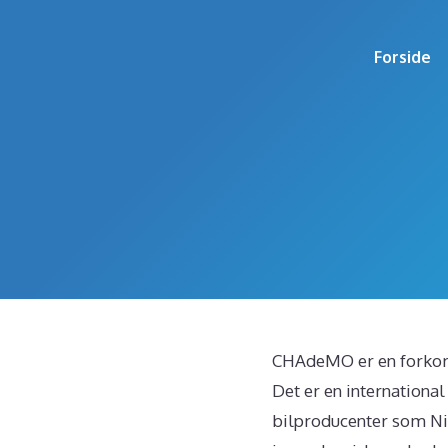
Hop
til
Forside
indhold
CHAdeMO er en forkor
Det er en internationa
bilproducenter som Ni