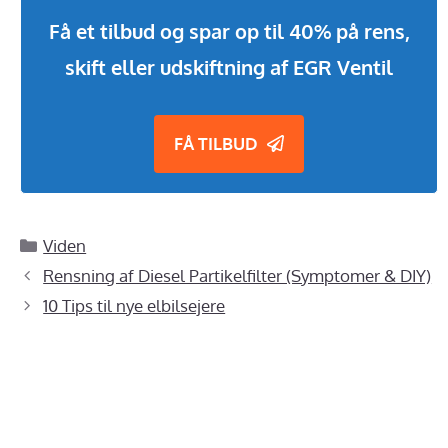
Få et tilbud og spar op til 40% på rens,
skift eller udskiftning af EGR Ventil
FÅ TILBUD
Kategorier
Viden
Rensning af Diesel Partikelfilter (Symptomer & DIY)
10 Tips til nye elbilsejere