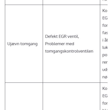
Kont
EGR
for
fas
Defekt EGR ventil,
i åb
Ujævn tomgang
Problemer med
lukk
tomgangskontrolventilen
posi
reng
uds
nød
Kont
EGR
for