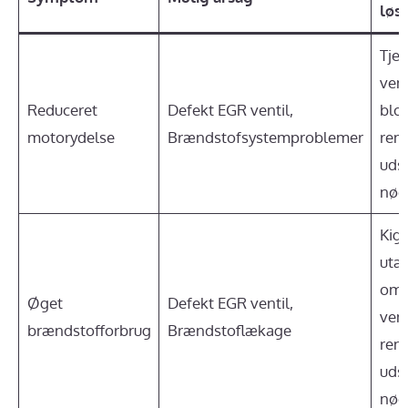
løs
Tje
vent
Reduceret
Defekt EGR ventil,
blok
motorydelse
Brændstofsystemproblemer
reng
uds
nød
Kig 
utæ
omk
Øget
Defekt EGR ventil,
vent
brændstofforbrug
Brændstoflækage
reng
uds
nød