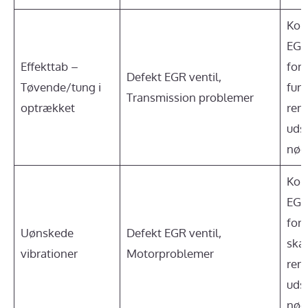
Kont
EGR
Effekttab –
for 
Defekt EGR ventil,
Tøvende/tung i
funk
Transmission problemer
optrækket
reng
uds
nød
Kont
EGR
for 
Uønskede
Defekt EGR ventil,
skad
vibrationer
Motorproblemer
reng
uds
nød