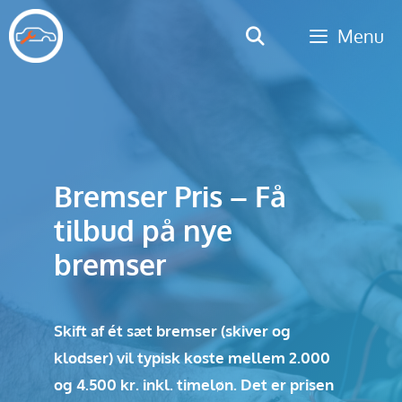
Hop
Menu
til
indhold
Bremser Pris – Få
tilbud på nye
bremser
Skift af ét sæt bremser (skiver og
klodser) vil typisk koste mellem 2.000
og 4.500 kr. inkl. timeløn. Det er prisen