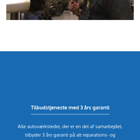
Tilbudstjeneste med 3 års garanti
Alle autoværksteder, der er en del af samarbejdet,
tilbyder 3 års garanti på alt reparations- og