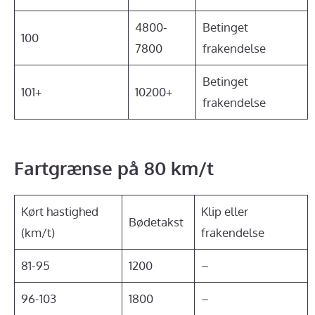
4800-
Betinget
100
7800
frakendelse
Betinget
101+
10200+
frakendelse
Fartgrænse på 80 km/t
Kørt hastighed
Klip eller
Bødetakst
(km/t)
frakendelse
81-95
1200
–
96-103
1800
–