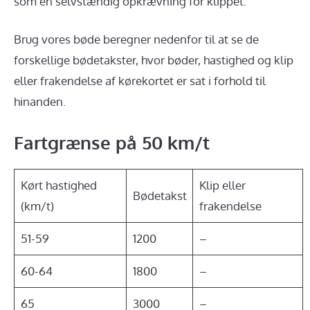
som en selvstændig opkrævning for klippet.
Brug vores bøde beregner nedenfor til at se de
forskellige bødetakster, hvor bøder, hastighed og klip
eller frakendelse af kørekortet er sat i forhold til
hinanden.
Fartgrænse på 50 km/t
Kørt hastighed
Klip eller
Bødetakst
(km/t)
frakendelse
51-59
1200
–
60-64
1800
–
65
3000
–