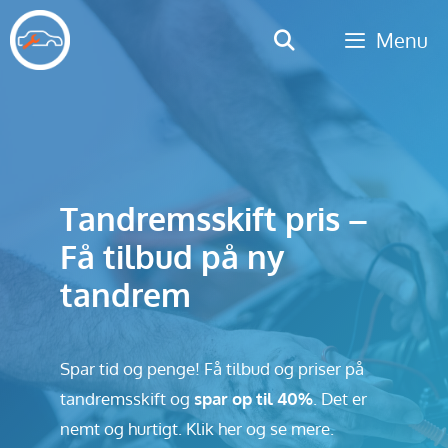
Hop
Menu
til
indhold
Tandremsskift pris –
Få tilbud på ny
tandrem
Spar tid og penge! Få tilbud og priser på
tandremsskift og
spar op til 40%
. Det er
nemt og hurtigt. Klik her og se mere.