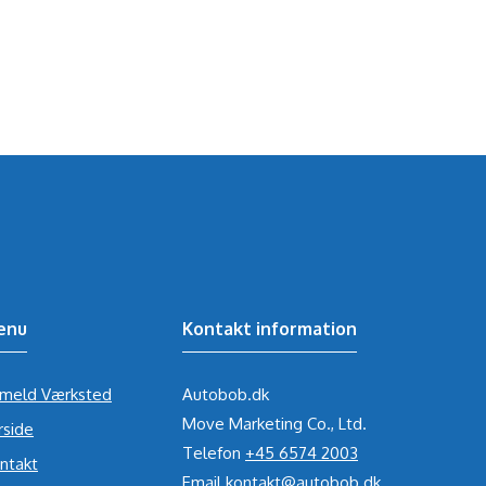
enu
Kontakt information
lmeld Værksted
Autobob.dk
Move Marketing Co., Ltd.
rside
Telefon
+45 6574 2003
ntakt
Email
kontakt@autobob.dk