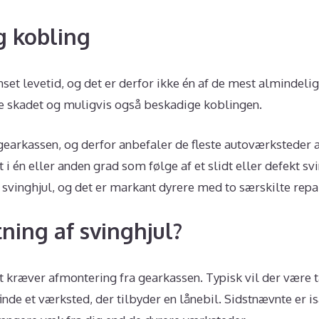
g kobling
et levetid, og det er derfor ikke én af de mest almindelige
ve skadet og muligvis også beskadige koblingen.
gearkassen, og derfor anbefaler de fleste autoværksteder 
i én eller anden grad som følge af et slidt eller defekt svi
 svinghjul, og det er markant dyrere med to særskilte repa
tning af svinghjul?
det kræver afmontering fra gearkassen. Typisk vil der være 
 finde et værksted, der tilbyder en lånebil. Sidstnævnte er 