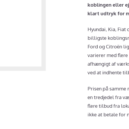
koblingen eller e
klart udtryk for
Hyundai, Kia, Fiat
billigste kobling
Ford og Citroën li
varierer med fler
afhængigt af værks
ved at indhente til
Prisen på samme re
en tredjedel fra v
flere tilbud fra l
ikke at betale for