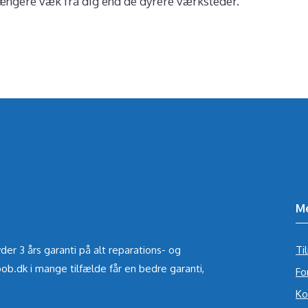
længere væk fra dig end de dyrere værksteder.
M
der 3 års garanti på alt reparations- og
Ti
ob.dk i mange tilfælde får en bedre garanti,
Fo
Ko