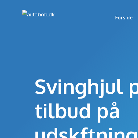
Hop
til
Forside
indhold
Svinghjul p
tilbud på
udskftning