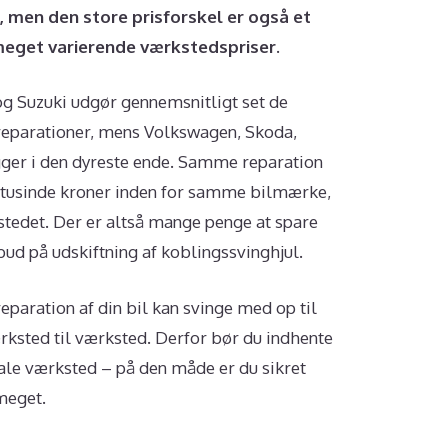
j, men den store prisforskel er også et
 meget varierende værkstedspriser.
 og Suzuki udgør gennemsnitligt set de
sreparationer, mens Volkswagen, Skoda,
gger i den dyreste ende. Samme reparation
e tusinde kroner inden for samme bilmærke,
tedet. Der er altså mange penge at spare
bud på udskiftning af koblingssvinghjul.
paration af din bil kan svinge med op til
ærksted til værksted. Derfor bør du indhente
okale værksted – på den måde er du sikret
 meget.