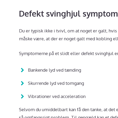
Defekt svinghjul symptom
Du er typisk ikke i tvivl, om at noget er galt, h
måske være, at der er noget galt med kobling el
Symptomerne på et slidt eller defekt svinghjul e
Bankende lyd ved tænding
Skurrende lyd ved tomgang
Vibrationer ved acceleration
Selvom du umiddelbart kan få den tanke, at det er
så omfangsrigt problem. Til gengæld kan et defek