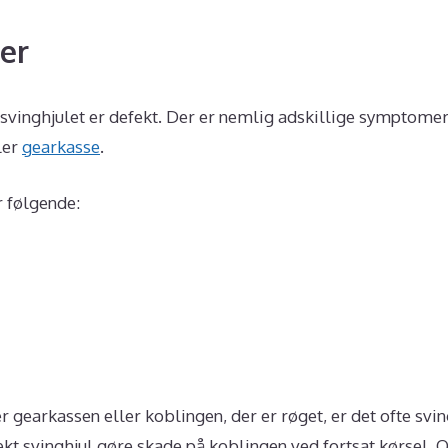
er
vis svinghjulet er defekt. Der er nemlig adskillige sympto
ler
gearkasse
.
r følgende:
 gearkassen eller koblingen, der er røget, er det ofte svin
t svinghjul gøre skade på koblingen ved fortsat kørsel. O