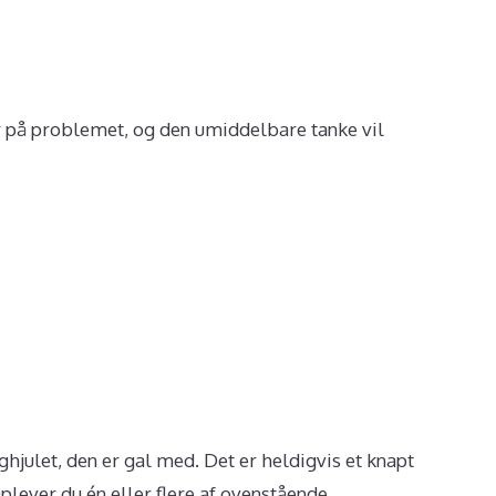
mer på problemet, og den umiddelbare tanke vil
ghjulet, den er gal med. Det er heldigvis et knapt
plever du én eller flere af ovenstående