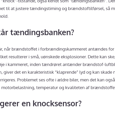
e “knock”-tilstande, også kendt som “tændingsbanken”. De
et til at justere tændingstiming og brændstoftilførsel, så
hold.
tår tændingsbanken?
 når brændstoffet i forbrændingskammeret antændes for ti
lket resulterer i små, uønskede eksplosioner. Dette kan ske,
høje i kammeret, inden tændrøret antænder brændstof-luftb
 giver det en karakteristisk “klaprende” lyd og kan skade m
rrigeres. Problemet ses ofte i ældre biler, men det kan o
m motorbelastning, temperatur og kvaliteten af brændstoffet
gerer en knocksensor?