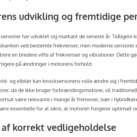
ens udvikling og fremtidige pe
ensorer har udviklet sig markant de seneste år. Tidligere
gsbanken ved bestemte frekvenser, men moderne sensorer 
rere en bredere vifte af frekvenser og vibrationer. Dette 
hurtigere på ændringer i motorens forhold.
id- og elbiler kan knocksensorens rolle ændre sig i fremtid
rer, da de ikke bruger forbrændingsmotorer, vil traditionel
tsat være relevante i mange år fremover, især i hybridkøretø
ære essentielle for at sikre, at motoren fungerer optimalt 
af korrekt vedligeholdelse