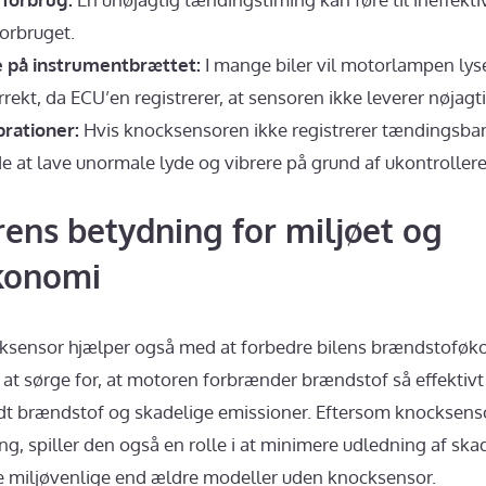
orbruget.
på instrumentbrættet:
I mange biler vil motorlampen lys
rrekt, da ECU’en registrerer, at sensoren ikke leverer nøjagt
brationer:
Hvis knocksensoren ikke registrerer tændingsba
 at lave unormale lyde og vibrere på grund af ukontroller
ens betydning for miljøet og
konomi
ksensor hjælper også med at forbedre bilens brændstoføk
 at sørge for, at motoren forbrænder brændstof så effektiv
 brændstof og skadelige emissioner. Eftersom knocksens
, spiller den også en rolle i at minimere udledning af skade
e miljøvenlige end ældre modeller uden knocksensor.