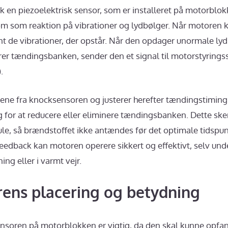
k en piezoelektrisk sensor, som er installeret på motorblo
røm som reaktion på vibrationer og lydbølger. Når motoren 
 de vibrationer, der opstår. Når den opdager unormale lyd
erer tændingsbanken, sender den et signal til motorstyring
.
ene fra knocksensoren og justerer herefter tændingstiming
 for at reducere eller eliminere tændingsbanken. Dette sker
e, så brændstoffet ikke antændes før det optimale tidspunk
eedback kan motoren operere sikkert og effektivt, selv und
ng eller i varmt vejr.
ens placering og betydning
nsoren på motorblokken er vigtig, da den skal kunne opfan