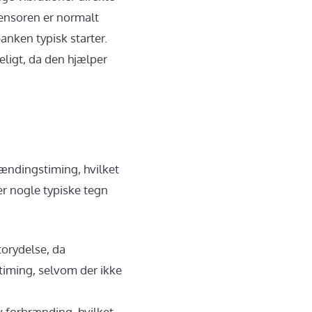
ensoren er normalt
anken typisk starter.
ligt, da den hjælper
ændingstiming, hvilket
r nogle typiske tegn
torydelse, da
iming, selvom der ikke
v forbrænding, hvilket