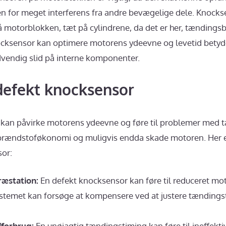
n for meget interferens fra andre bevægelige dele. Knocks
å motorblokken, tæt på cylindrene, da det er her, tændingsb
ocksensor kan optimere motorens ydeevne og levetid betyde
vendig slid på interne komponenter.
defekt knocksensor
kan påvirke motorens ydeevne og føre til problemer med t
e brændstoføkonomi og muligvis endda skade motoren. Her e
or:
æstation:
En defekt knocksensor kan føre til reduceret mo
stemet kan forsøge at kompensere ved at justere tændingst
forbrug:
En unøjagtig tændingstiming kan føre til ineffekti