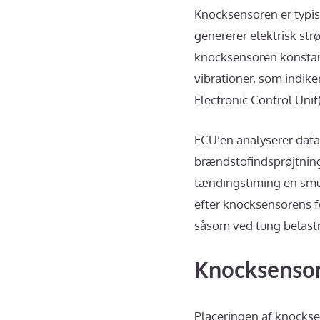
Knocksensoren er typis
genererer elektrisk st
knocksensoren konstant
vibrationer, som indik
Electronic Control Unit)
ECU’en analyserer data
brændstofindsprøjtning
tændingstiming en smul
efter knocksensorens f
såsom ved tung belastni
Knocksensor
Placeringen af knockse