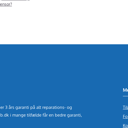
ensor?
M
er 3 års garanti på alt reparations- og
Ti
b.dk i mange tilfælde får en bedre garanti,
Fo
Ko