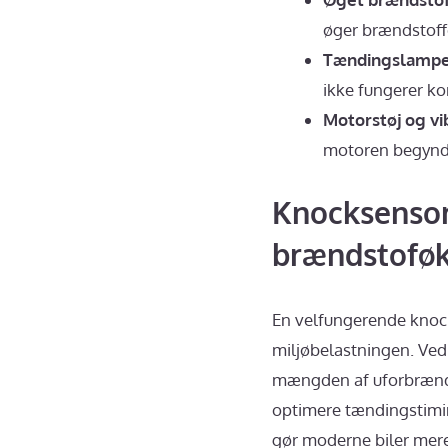
øger brændstoff
Tændingslampe 
ikke fungerer ko
Motorstøj og vi
motoren begynde
Knocksensor
brændstofø
En velfungerende knoc
miljøbelastningen. Ved
mængden af uforbrændt
optimere tændingstiming
gør moderne biler mer