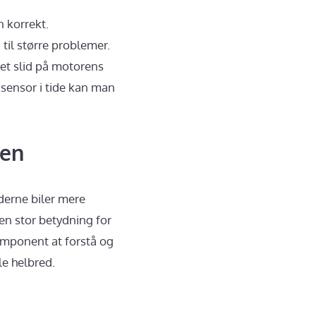
n korrekt.
til større problemer.
get slid på motorens
ksensor i tide kan man
ren
erne biler mere
en stor betydning for
omponent at forstå og
e helbred.