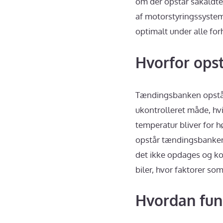
om der opstår såkaldt
af motorstyringssystem
optimalt under alle for
Hvorfor ops
Tændingsbanken opstår,
ukontrolleret måde, hvi
temperatur bliver for 
opstår tændingsbanken,
det ikke opdages og ko
biler, hvor faktorer so
Hvordan fun