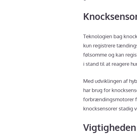
Knocksensor
Teknologien bag knocks
kun registrere tændin
følsomme og kan regist
i stand til at reagere 
Med udviklingen af hybr
har brug for knocksenso
forbrændingsmotorer for
knocksensorer stadig v
Vigtigheden 