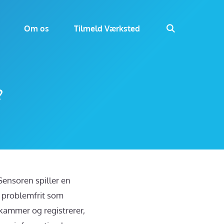
Om os
Tilmeld Værksted
?
Sensoren spiller en
og problemfrit som
kammer og registrerer,