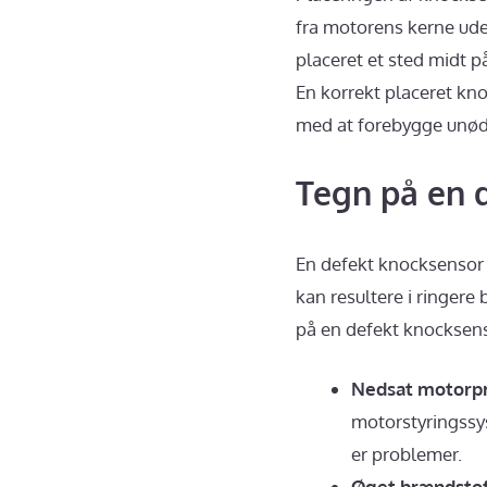
fra motorens kerne ude
placeret et sted midt p
En korrekt placeret kn
med at forebygge unød
Tegn på en 
En defekt knocksensor 
kan resultere i ringer
på en defekt knocksens
Nedsat motorpr
motorstyringssy
er problemer.
Øget brændstof