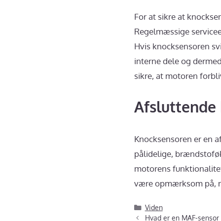
For at sikre at knockse
Regelmæssige serviceeft
Hvis knocksensoren svig
interne dele og dermed
sikre, at motoren forbli
Afsluttend
Knocksensoren er en a
pålidelige, brændstoføk
motorens funktionalite
være opmærksom på, nå
Kategorier
Viden
Hvad er en MAF-sensor 