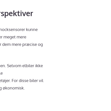
rspektiver
 knocksensorer kunne
er meget mere
gør dem mere præcise og
en. Selvom elbiler ikke
le
jer. For disse biler vil
og økonomisk.