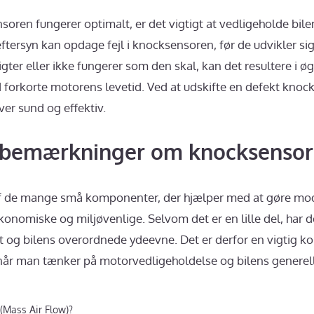
nsoren fungerer optimalt, er det vigtigt at vedligeholde bile
ersyn kan opdage fejl i knocksensoren, før de udvikler sig 
ter eller ikke fungerer som den skal, kan det resultere i ø
 forkorte motorens levetid. Ved at udskifte en defekt knoc
ver sund og effektiv.
e bemærkninger om knocksenso
f de mange små komponenter, der hjælper med at gøre mod
onomiske og miljøvenlige. Selvom det er en lille del, har d
t og bilens overordnede ydeevne. Det er derfor en vigtig k
r man tænker på motorvedligeholdelse og bilens generell
(Mass Air Flow)?