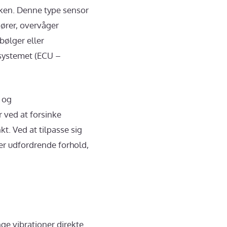
kken. Denne type sensor
kører, overvåger
bølger eller
ssystemet (ECU –
 og
 ved at forsinke
t. Ved at tilpasse sig
er udfordrende forhold,
ge vibrationer direkte