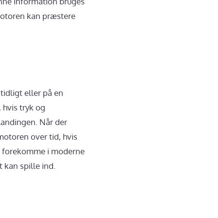
nne information bruges
 motoren kan præstere
dligt eller på en
 hvis tryk og
landingen. Når der
otoren over tid, hvis
gså forekomme i moderne
 kan spille ind.