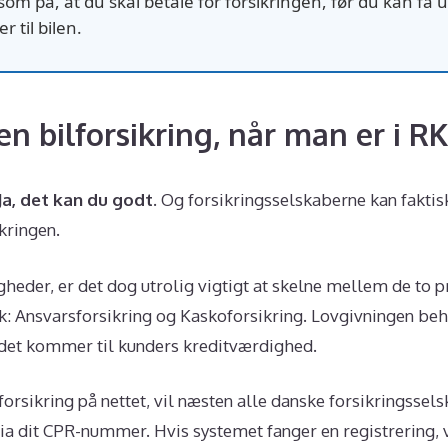
 på, at du skal betale for forsikringen, før du kan få 
 til bilen.
n bilforsikring, når man er i RK
Ja, det kan du godt.
Og forsikringsselskaberne kan faktis
ikringen.
gheder, er det dog utrolig vigtigt at skelne mellem de to 
k: Ansvarsforsikring og Kaskoforsikring. Lovgivningen beh
 det kommer til kunders kreditværdighed.
orsikring på nettet, vil næsten alle danske forsikringssel
 via dit CPR-nummer. Hvis systemet fanger en registrering, 