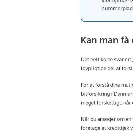
Vær opmærksom
nummerplader
Kan man få e
Det helt korte svar er:
lovpligtige del af fors
For at forstå dine muli
bilforsikring i Danmar
meget forskelligt, når
Når du ansøger om en f
foretage et kredittjek