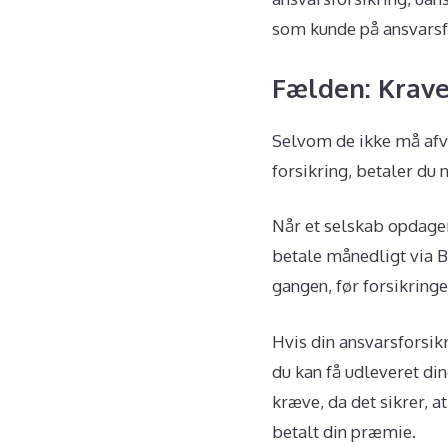
som kunde på ansvarsfo
Fælden: Krave
Selvom de ikke må afvi
forsikring, betaler du 
Når et selskab opdager 
betale månedligt via Be
gangen, før forsikringe
Hvis din ansvarsforsikr
du kan få udleveret di
kræve, da det sikrer, a
betalt din præmie.