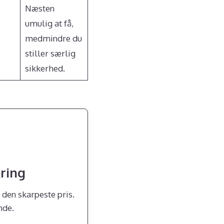
Næsten
umulig at få,
medmindre du
stiller særlig
sikkerhed.
kring
den skarpeste pris.
nde.