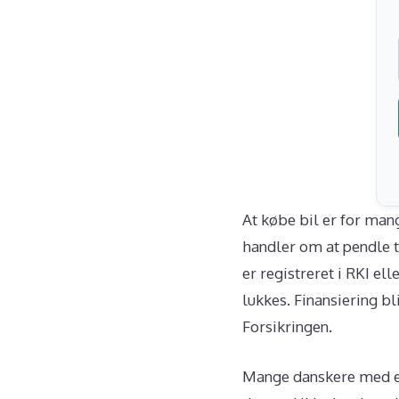
At købe bil er for ma
handler om at pendle t
er registreret i RKI el
lukkes. Finansiering bl
Forsikringen.
Mange danskere med en R