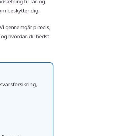
odsætning til lån og
om beskytter dig.
. Vi gennemgår præcis,
, og hvordan du bedst
nsvarsforsikring,