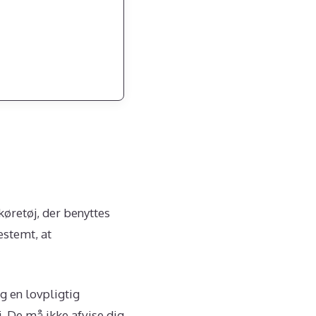
køretøj, der benyttes
estemt, at
g en lovpligtig
j. De må ikke afvise dig