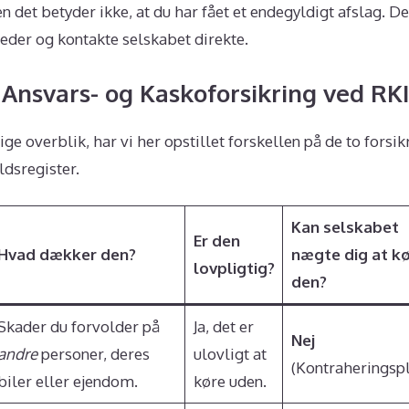
n det betyder ikke, at du har fået et endegyldigt afslag. De
heder og kontakte selskabet direkte.
 Ansvars- og Kaskoforsikring ved RKI
ige overblik, har vi her opstillet forskellen på de to forsik
dsregister.
Kan selskabet
Er den
Hvad dækker den?
nægte dig at k
lovpligtig?
den?
Skader du forvolder på
Ja, det er
Nej
andre
personer, deres
ulovligt at
(Kontraheringspl
biler eller ejendom.
køre uden.