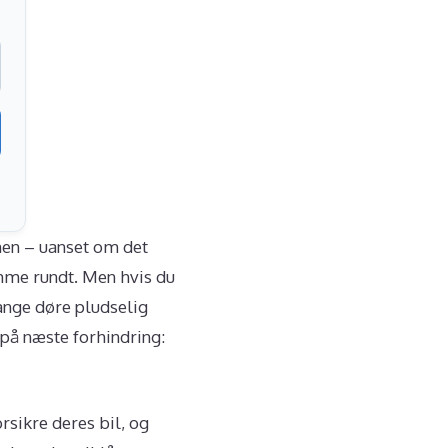
men – uanset om det
omme rundt. Men hvis du
mange døre pludselig
u på næste forhindring:
orsikre deres bil, og