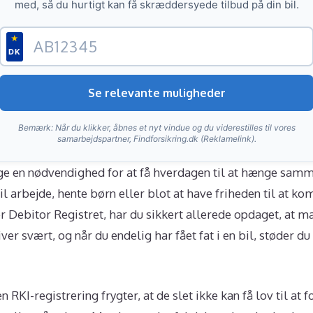
med, så du hurtigt kan få skræddersyede tilbud på din bil.
★
DK
Se relevante muligheder
Bemærk: Når du klikker, åbnes et nyt vindue og du viderestilles til vores
samarbejdspartner, Findforsikring.dk (Reklamelink).
nge en nødvendighed for at få hverdagen til at hænge sam
il arbejde, hente børn eller blot at have friheden til at k
ler Debitor Registret, har du sikkert allerede opdaget, at 
iver svært, og når du endelig har fået fat i en bil, støder d
KI-registrering frygter, at de slet ikke kan få lov til at f