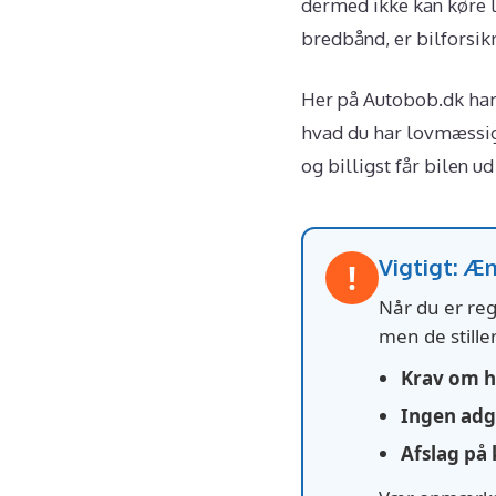
dermed ikke kan køre l
bredbånd, er bilforsik
Her på Autobob.dk har 
hvad du har lovmæssigt
og billigst får bilen ud 
Vigtigt: Æ
!
Når du er regi
men de stille
Krav om h
Ingen adga
Afslag på