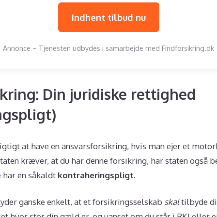
Indhent tilbud nu
Annonce – Tjenesten udbydes i samarbejde med Findforsikring.dk
kring: Din juridiske rettighed
gspligt)
gtigt at have en ansvarsforsikring, hvis man ejer et motor
 staten kræver, at du har denne forsikring, har staten også b
 har en såkaldt
kontraheringspligt
.
yder ganske enkelt, at et forsikringsselskab
skal
tilbyde di
et hvor stor din gæld er, og uanset om du står i RKI eller e