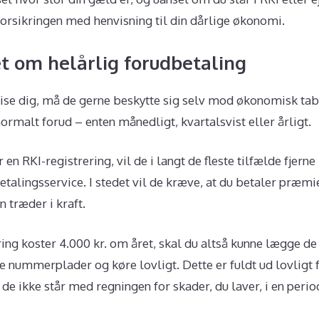
rsikringen med henvisning til din dårlige økonomi.
t om helårlig forudbetaling
se dig, må de gerne beskytte sig selv mod økonomisk tab.
normalt forud – enten månedligt, kvartalsvist eller årligt.
en RKI-registrering, vil de i langt de fleste tilfælde fjern
talingsservice. I stedet vil de kræve, at du betaler præmie
n træder i kraft.
ing koster 4.000 kr. om året, skal du altså kunne lægge de 
ne nummerplader og køre lovligt. Dette er fuldt ud lovligt 
t de ikke står med regningen for skader, du laver, i en peri