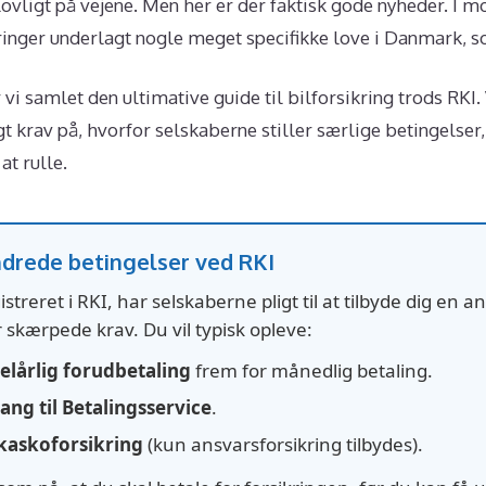
ovligt på vejene. Men her er der faktisk gode nyheder. I m
ringer underlagt nogle meget specifikke love i Danmark, s
vi samlet den ultimative guide til bilforsikring trods RKI
 krav på, hvorfor selskaberne stiller særlige betingelser
at rulle.
ndrede betingelser ved RKI
streret i RKI, har selskaberne pligt til at tilbyde dig en a
r skærpede krav. Du vil typisk opleve:
elårlig forudbetaling
frem for månedlig betaling.
ng til Betalingsservice
.
 kaskoforsikring
(kun ansvarsforsikring tilbydes).