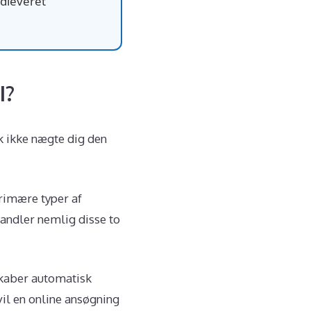
udleveret
I?
k ikke nægte dig den
primære typer af
andler nemlig disse to
skaber automatisk
vil en online ansøgning