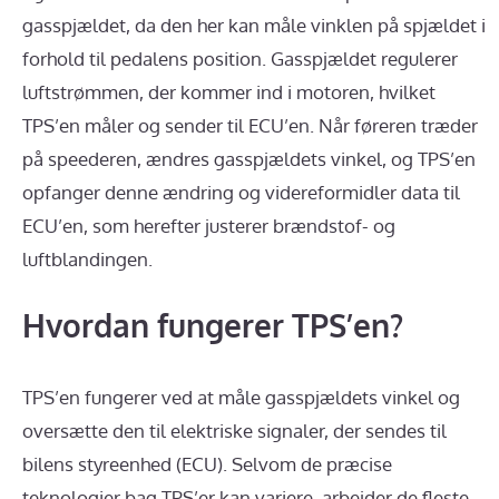
gasspjældet, da den her kan måle vinklen på spjældet i
forhold til pedalens position. Gasspjældet regulerer
luftstrømmen, der kommer ind i motoren, hvilket
TPS’en måler og sender til ECU’en. Når føreren træder
på speederen, ændres gasspjældets vinkel, og TPS’en
opfanger denne ændring og videreformidler data til
ECU’en, som herefter justerer brændstof- og
luftblandingen.
Hvordan fungerer TPS’en?
TPS’en fungerer ved at måle gasspjældets vinkel og
oversætte den til elektriske signaler, der sendes til
bilens styreenhed (ECU). Selvom de præcise
teknologier bag TPS’er kan variere, arbejder de fleste