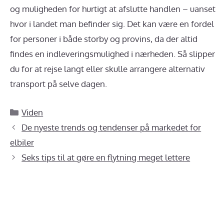
og muligheden for hurtigt at afslutte handlen – uanset
hvor i landet man befinder sig. Det kan være en fordel
for personer i både storby og provins, da der altid
findes en indleveringsmulighed i nærheden. Så slipper
du for at rejse langt eller skulle arrangere alternativ
transport på selve dagen.
Kategorier
Viden
De nyeste trends og tendenser på markedet for
elbiler
Seks tips til at gøre en flytning meget lettere