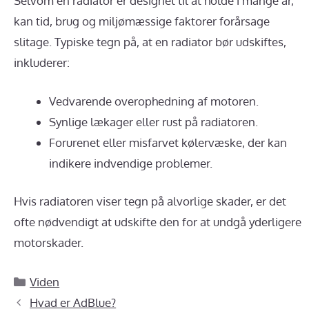
Selvom en radiator er designet til at holde i mange år,
kan tid, brug og miljømæssige faktorer forårsage
slitage. Typiske tegn på, at en radiator bør udskiftes,
inkluderer:
Vedvarende overophedning af motoren.
Synlige lækager eller rust på radiatoren.
Forurenet eller misfarvet kølervæske, der kan
indikere indvendige problemer.
Hvis radiatoren viser tegn på alvorlige skader, er det
ofte nødvendigt at udskifte den for at undgå yderligere
motorskader.
Kategorier
Viden
Hvad er AdBlue?