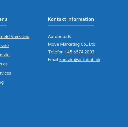
enu
Kontakt information
lmeld Værksted
Autobob.dk
Move Marketing Co., Ltd.
rside
Telefon
+45 6574 2003
ntakt
Email
kontakt@autobob.dk
 os
rvices
og