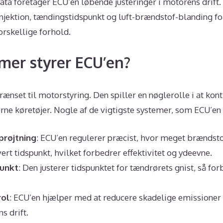
ata foretager ECU’en løbende justeringer i motorens drift.
injektion, tændingstidspunkt og luft-brændstof-blanding for
orskellige forhold.
mer styrer ECU’en?
rænset til motorstyring. Den spiller en nøglerolle i at kon
ne køretøjer. Nogle af de vigtigste systemer, som ECU’en s
prøjtning
: ECU’en regulerer præcist, hvor meget brændstof
rt tidspunkt, hvilket forbedrer effektivitet og ydeevne.
unkt
: Den justerer tidspunktet for tændrørets gnist, så f
rol
: ECU’en hjælper med at reducere skadelige emissioner
s drift.