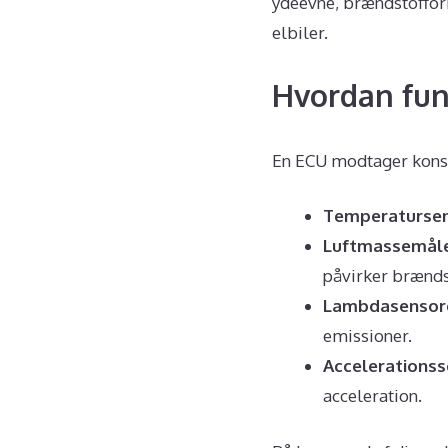
ydeevne, brændstofforb
elbiler.
Hvordan fun
En ECU modtager konsta
Temperatursen
Luftmassemåle
påvirker brænds
Lambdasensor
emissioner.
Accelerationss
acceleration.