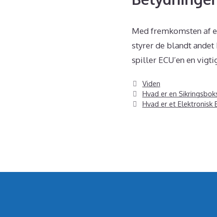
Med fremkomsten af ele
styrer de blandt andet
spiller ECU’en en vigti
Kategorier
Viden
Hvad er en Sikringsbok
Hvad er et Elektronisk