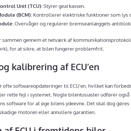
ontrol Unit (TCU)
: Styrer gearkassen.
Module (BCM)
: Kontrollerer elektriske funktioner som lys 
odule
: Overvåger og regulerer bremseanlæggets antiblok
er sammen gennem et netværk af kommunikationsprotokol
k), for at sikre, at bilen fungerer problemfrit.
og kalibrering af ECU’en
r ofte softwareopdateringer til ECU’en, hvilket kan forbed
er rette fejl i systemet. Nogle bilentusiaster udfører også
ns software for at øge bilens ydeevne. Det skal dog gøres
skadige motoren eller annullere garantien.
af ECU i fremtidens biler