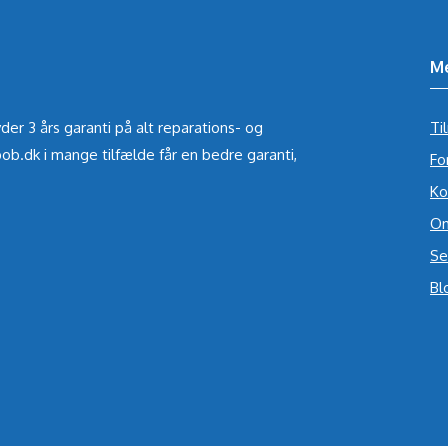
M
der 3 års garanti på alt reparations- og
Ti
ob.dk i mange tilfælde får en bedre garanti,
Fo
Ko
Om
Se
Bl