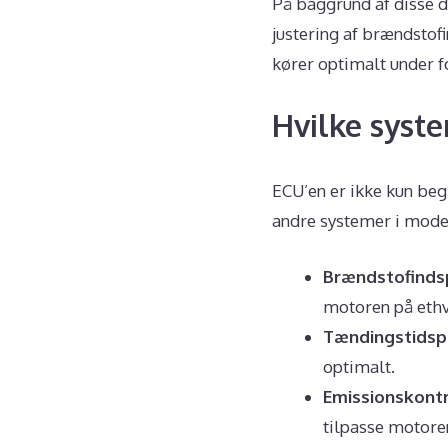
På baggrund af disse d
justering af brændstof
kører optimalt under f
Hvilke syste
ECU’en er ikke kun beg
andre systemer i moder
Brændstofinds
motoren på ethve
Tændingstidsp
optimalt.
Emissionskont
tilpasse motoren