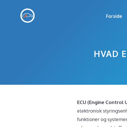
Hop
til
Forside
indhold
HVAD E
ECU (Engine Control U
elektronisk styringsen
funktioner og systeme