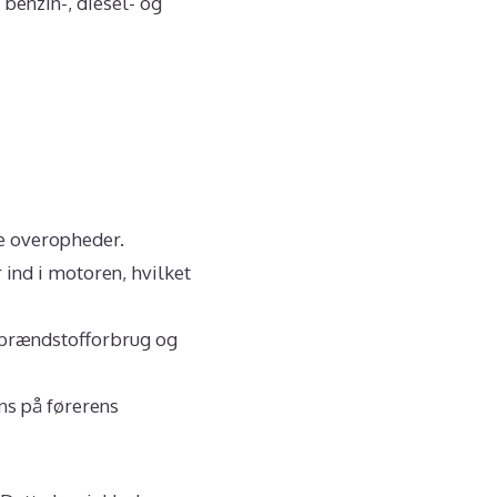
benzin-, diesel- og
ke overopheder.
 ind i motoren, hvilket
e brændstofforbrug og
ns på førerens