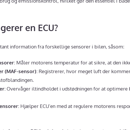
rug og emissionskontrol, hvilket gør den essentiel i både 
gerer en ECU?
nt information fra forskellige sensorer i bilen, såsom:
sorer
: Måler motorens temperatur for at sikre, at den ik
r (MAF-sensor)
: Registrerer, hvor meget luft der kommer
tofblandingen.
er
: Overvåger iltindholdet i udstødningen for at optimer
ensorer
: Hjælper ECU’en med at regulere motorens respo