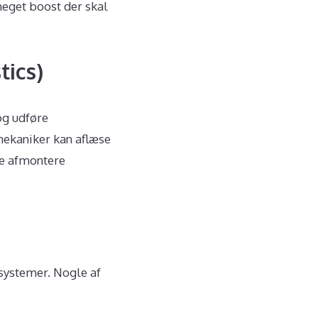
meget boost der skal
ics)
og udføre
mekaniker kan aflæse
lle afmontere
 systemer. Nogle af