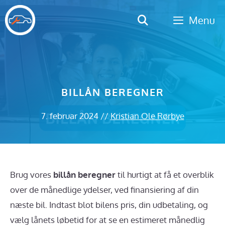
Hop
Menu
til
indhold
BILLÅN BEREGNER
7. februar 2024
//
Kristian Ole Rørbye
Brug vores
billån beregner
til hurtigt at få et overblik
over de månedlige ydelser, ved finansiering af din
næste bil. Indtast blot bilens pris, din udbetaling, og
vælg lånets løbetid for at se en estimeret månedlig