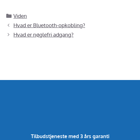
Kategorier
Viden
Hvad er Bluetooth-opkobling?
Hvad er nøglefri adgang?
Tilbudstjeneste med 3 års garanti